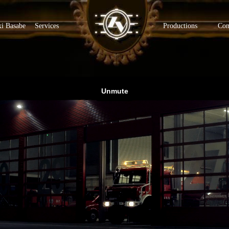
xi Basabe
Services
Productions
Con