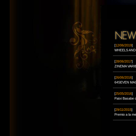
[
12/06/2019
]
WHEELS AND
[
28/06/2017
]
ZINEMA VARI
[
26/06/2016
]
64SEVEN MA
[
25/05/2016
]
Patxi Basabe 
[
29/11/2015
]
Premio a la me